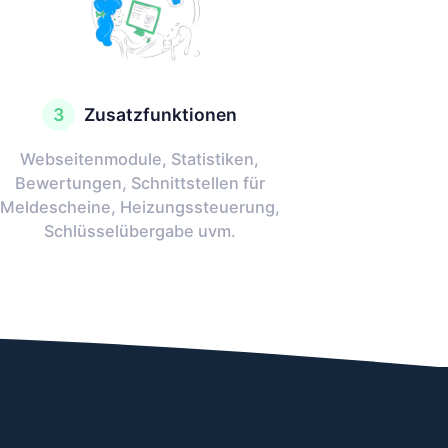
3
Zusatzfunktionen
Webseitenmodule, Statistiken,
Bewertungen, Schnittstellen für
Meldescheine, Heizungssteuerung,
Schlüsselübergabe uvm.