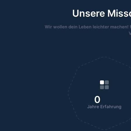
Unsere Misso
Wir wollen dein Leben leichter machen! 
V
0
Jahre Erfahrung