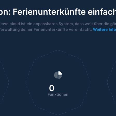
n: Ferienunterkünfte einfac
fewo.cloud ist ein anpassbares System, dass weit über die gä
erwaltung deiner Ferienunterkünfte vereinfacht.
Weitere Inf
0
Funktionen