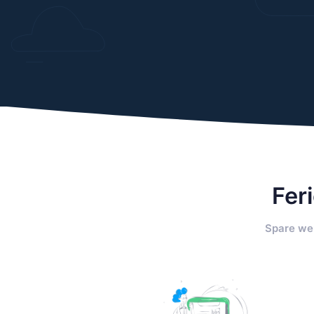
Fer
Spare wer