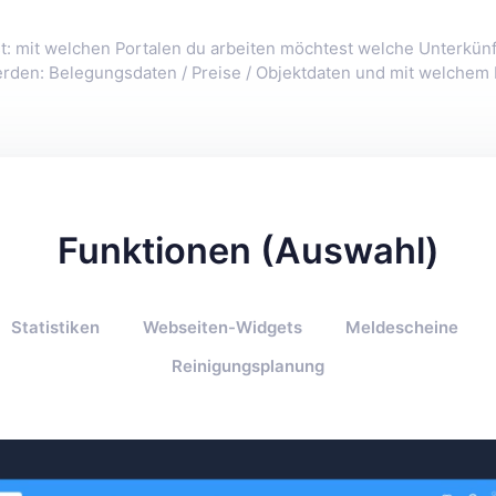
: mit welchen Portalen du arbeiten möchtest welche Unterkün
rden: Belegungsdaten / Preise / Objektdaten und mit welchem 
Funktionen (Auswahl)
Statistiken
Webseiten-Widgets
Meldescheine
Reinigungsplanung