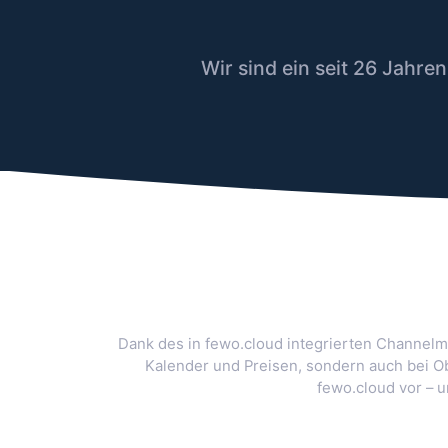
Wir sind ein seit 26 Jahr
Dank des in fewo.cloud integrierten Channelma
Kalender und Preisen, sondern auch bei 
fewo.cloud vor – 