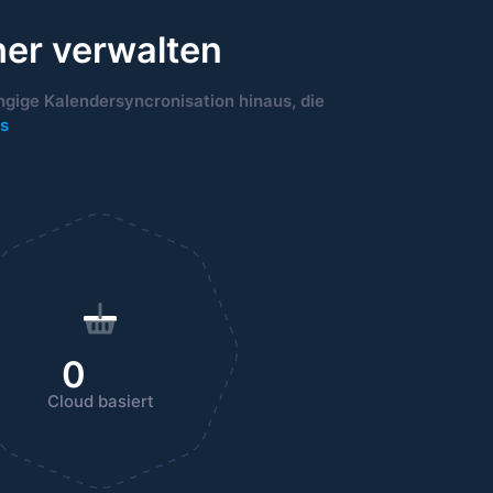
her verwalten
ngige Kalendersyncronisation hinaus, die
os
0
Cloud basiert