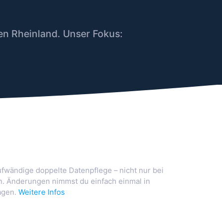
en Rheinland. Unser Fokus:
ufwändige doppelte Datenpflege – nicht nur bei
. Änderungen nimmst du einfach einmal in
agen.
Weitere Infos