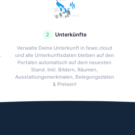
2
Unterkünfte
e
Verwalte Deine Unterkunft in fewo.cloud
.
und alle Unterkunftsdaten bleiben auf den
Portalen automatisch auf dem neuesten
Stand. Inkl. Bildern, Räumen,
Ausstattungsmerkmalen, Belegungsdaten
& Preisen!