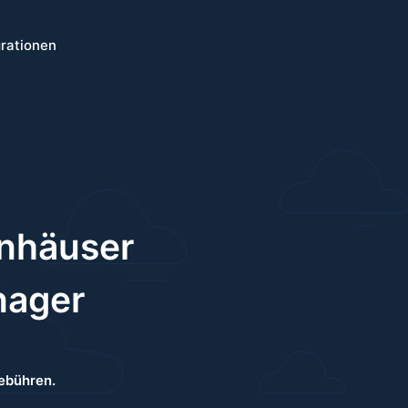
grationen
enhäuser
nager
Gebühren.